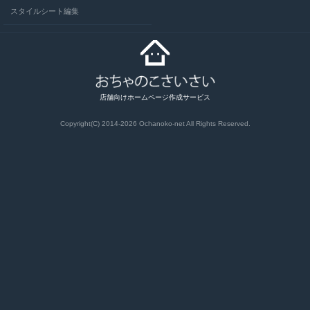
スタイルシート編集
店舗向けホームページ作成サービス
Copyright(C) 2014-2026
Ochanoko-net All Rights Reserved.