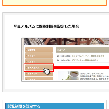
閲覧制限を設定する