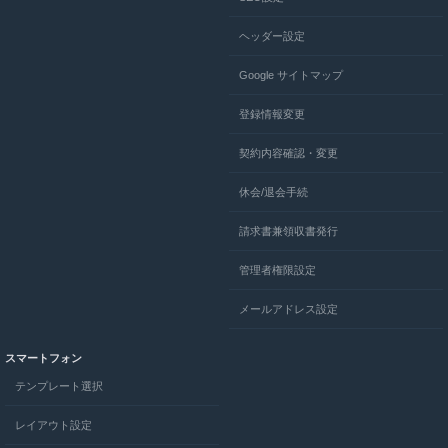
ヘッダー設定
Google サイトマップ
登録情報変更
契約内容確認・変更
休会/退会手続
請求書兼領収書発行
管理者権限設定
メールアドレス設定
スマートフォン
テンプレート選択
レイアウト設定