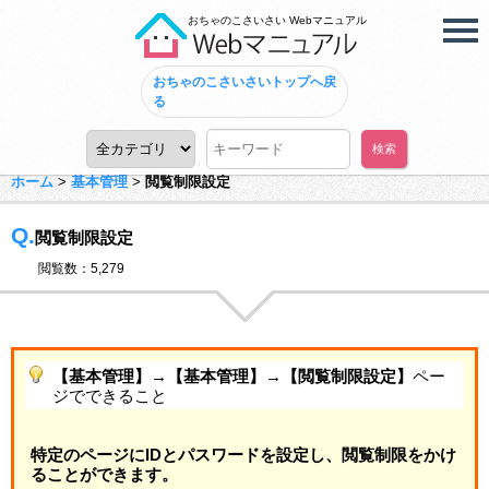
おちゃのこさいさい Webマニュアル
おちゃのこさいさいトップへ戻
る
ホーム
>
基本管理
>
閲覧制限設定
Q.
閲覧制限設定
閲覧数：5,279
【基本管理】→【基本管理】→【閲覧制限設定】
ペー
ジでできること
特定のページにIDとパスワードを設定し、閲覧制限をかけ
ることができます。