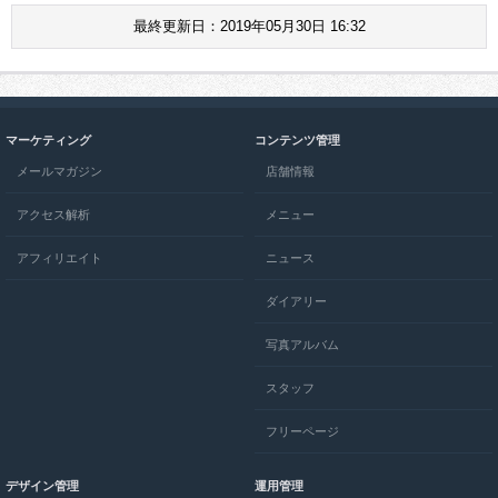
最終更新日：2019年05月30日 16:32
マーケティング
コンテンツ管理
メールマガジン
店舗情報
アクセス解析
メニュー
アフィリエイト
ニュース
ダイアリー
写真アルバム
スタッフ
フリーページ
デザイン管理
運用管理