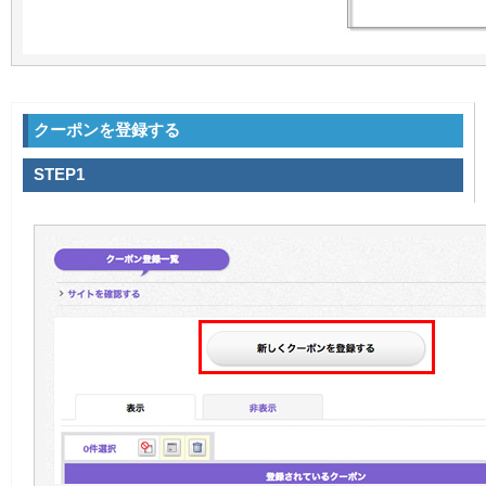
クーポンを登録する
STEP1