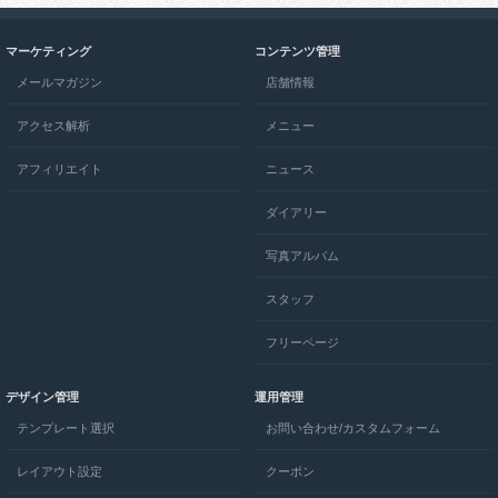
マーケティング
コンテンツ管理
メールマガジン
店舗情報
アクセス解析
メニュー
アフィリエイト
ニュース
ダイアリー
写真アルバム
スタッフ
フリーページ
デザイン管理
運用管理
テンプレート選択
お問い合わせ/カスタムフォーム
レイアウト設定
クーポン