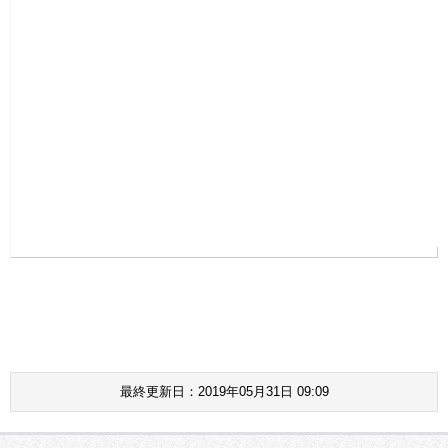
最終更新日：2019年05月31日 09:09