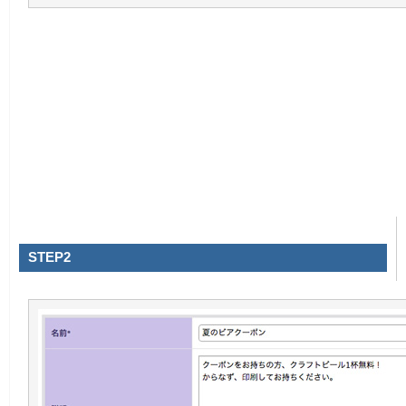
STEP2