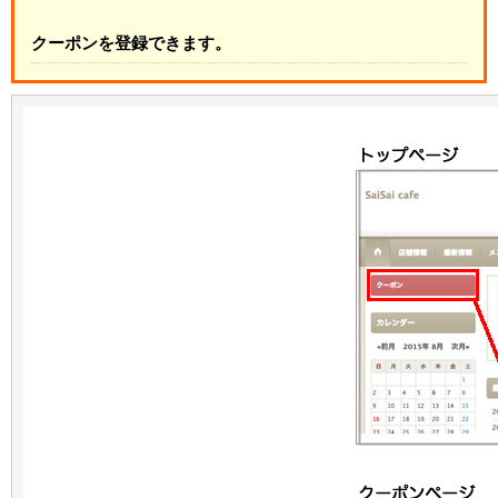
クーポンを登録できます。